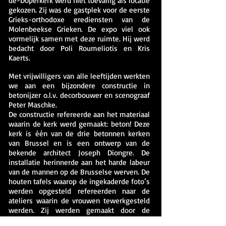
de-Doperkerk werd niet toevallig als locatie
gekozen. Zij was de gastplek voor de eerste
Grieks-orthodoxe erediensten van de
Molenbeekse Grieken.
De expo viel ook
vormelijk samen met deze ruimte. Hij werd
bedacht door Poli Roumeliotis en Kris
Kaerts.
Met vrijwilligers van alle leeftijden werkten
we aan een bijzondere constructie in
betonijzer o.l.v. decorbouwer en scenograaf
Peter Maschke.
De constructie refereerde aan het materiaal
waarin de kerk werd gemaakt: beton! Deze
kerk is één van de drie betonnen kerken
van Brussel en is een ontwerp van de
bekende architect Joseph Diongre. De
installatie herinnerde aan het harde labeur
van de mannen op de Brusselse werven. De
houten tafels waarop de ingekaderde foto’s
werden opgesteld refereerden naar de
ateliers waarin de vrouwen tewerkgesteld
werden. Zij werden gemaakt door de
jongeren van Groep Intro, een