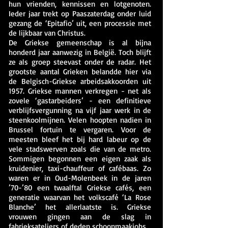
hun vrienden, kennissen en lotgenoten.
Ieder jaar trekt op Paaszaterdag onder luid
gezang de ‘Epitafio’ uit, een processie met
de lijkbaar van Christus.
De Griekse gemeenschap is al bijna
honderd jaar aanwezig in België. Toch blijft
ze als groep steevast onder de radar.
Het
grootste aantal Grieken belandde hier via
de Belgisch-Griekse arbeidsakkoorden uit
1957. Griekse mannen verkregen - net als
zovele ‘gastarbeiders’ - een definitieve
verblijfsvergunning na vijf jaar werk in de
steenkoolmijnen. Velen hoopten nadien in
Brussel fortuin te vergaren. Voor de
meesten bleef het bij hard labeur op de
vele stadswerven zoals die van de metro.
Sommigen begonnen een eigen zaak als
kruidenier, taxi-chauffeur of cafébaas. Zo
waren er in Oud-Molenbeek in de jaren
’70-’80 een twaalftal Griekse cafés, een
generatie waarvan het volkscafé ‘La Rose
Blanche’ het allerlaatste is. Griekse
vrouwen gingen aan de slag in
fabrieksateliers of deden schoonmaakjobs.