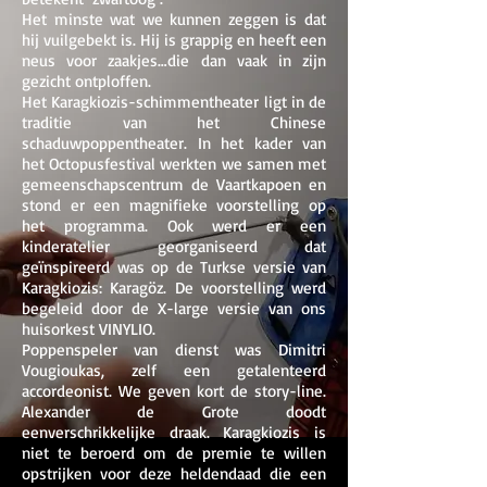
Het minste wat we kunnen zeggen is dat
hij vuilgebekt is. Hij is grappig en heeft een
neus voor zaakjes…die dan vaak in zijn
gezicht ontploffen.
Het Karagkiozis-schimmentheater ligt in de
traditie van het Chinese
schaduwpoppentheater. In het kader van
het Octopusfestival werkten we samen met
gemeenschapscentrum de Vaartkapoen en
stond er een magnifieke voorstelling op
het programma. Ook werd er een
kinderatelier georganiseerd dat
geïnspireerd was op de Turkse versie van
Karagkiozis: Karagöz. De voorstelling werd
begeleid door de X-large versie van ons
huisorkest VINYLIO.
Poppenspeler van dienst was Dimitri
Vougioukas, zelf een getalenteerd
accordeonist. We geven kort de story-line.
Alexander de Grote doodt
eenverschrikkelijke draak. Karagkiozis is
niet te beroerd om de premie te willen
opstrijken voor deze heldendaad die een