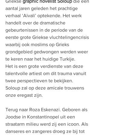
Griekse 
graphic novelist Soloup 
die een 
aantal jaren geleden het prachtige 
verhaal ‘Aïvali’ optekende. Het werk 
handelt over de dramatische 
gebeurtenissen in de periode van de 
eerste grote Griekse vluchtelingencrisis 
waarbij ook moslims op Grieks 
grondgebied gedwongen werden weer 
te keren naar het huidige Turkije.
Het is een grote verdienste van deze 
talentvolle artiest om dit trauma vanuit 
twee perspectieven te bekijken.
Soloup zal op deze amicale trouwens 
onze eregast zijn.
Terug naar Roza Eskenazi. Geboren als 
Joodse in Konstantinopel uit een 
straatarm milieu werd zij een icoon. Als 
danseres en zangeres droeg ze bij tot 